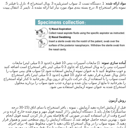
مواد ارائه شده
: 1. دستگاه تست 2. سواب استریلیزه 3. ویال استخراج 4. نازل با فیلتر 5.
نمونه بافر استخراج 6. درج بسته بندی مواد مورد نیاز اما ارائه نشده 1. تایمر 2. انتقال پیپت
آماده سازی نمونه
: 1) مایعات آسپیرات بینی 10 قطره (حدود 0.3 میلی لیتر) مایعات
آسپیرات بینی را به ویال استخراج که حاوی 0.3 میلی لیتر بافر استخراج است اضافه کنید
و خوب مخلوط کنید تا به عنوان نمونه آزمایش استفاده شود.2) سواب های بینی سواب را
داخل ویال عصاره قرار دهید که حاوی 10 قطره (حدود 0.3 میلی لیتر) بافر استخراج
است.سواب را با استفاده از یک حرکت دایره ای درون ویال بچرخانید تا کنار لوله استخراج
را بچرخانید تا مایع از سواب بیان شده و دوباره جذب شود.سواب را بردارید.محلول
استخراج شده به عنوان نمونه آزمایش استفاده می شود.
روش آزمون
قبل از آزمایش اجازه دهید آزمایش ، نمونه ، بافر استخراج با دمای اتاق (15-30 درجه
سانتیگراد) تعادل یابد.1. دستگاه آزمایش را از کیسه فویل مهر و موم شده خارج کرده و در
اسرع وقت از آن استفاده کنید.در صورتی که بلافاصله پس از باز کردن کیسه فویل انجام
شود ، بهترین نتیجه حاصل خواهد شد.2. دستگاه آزمایش را روی سطحی تمیز و هموار قرار
دهید.3. نمونه سواب را در ویال استخراج تکان دهید تا خوب مخلوط شود.4- برای اجرای
آزمایش ، درپوش پیچ پایین ویال استخراج را بپیچانید تا نوک قطره چکان در معرض دید