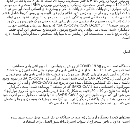
ویروس کرونا ویروس RNA با حس مثبت تک رشته ای است که دارای یک پاکت در حدود
80 تا 120 نانومتر قطر است.مواد ژنتیکی آن بزرگترین ویروس RNA است و عامل مهمی
برای بسیاری از حیوانات خانگی ، حیوانات خانگی و بیماری های انسانی است.این می تواند
باعث انواع بیماری های حاد و مزمن شود.علائم رایج فرد آلوده به ویروس کرونا شامل علائم
تنفسی ، تب ، سرفه ، تنگی نفس و تنگی نفس است.در موارد شدیدتر ، عفونت می تواند
باعث ذات الریه ، سندرم حاد تنفسی حاد ، نارسایی کلیه و حتی مرگ شود.ویروس کرونا
ویروس جدید ۲۰۱۹ یا "SARS-CoV-2 (COVID-19)" که توسط سازمان بهداشت جهانی
نامگذاری شده است ، می تواند باعث شیوع پنومونی شود.نتایج تشخیص این کیت فقط
برای مرجع بالینی است.نتیجه این آزمایش نباید تنها پایه تشخیص باشد.آزمایش تأییدی لازم
است.
اصل
دستگاه تست سریع COVID-19 Ag از روش ایمونواسی ساندویچ آنتی بادی مضاعف
استفاده می کند.غشا NC NC از قبل با آنتی بادی های مونوکلونال علیه آنتی ژن SARS-
CoV-2 و آنتی بادی های پلی کلونال ضد موش ، و کلوئید-طلا با آنتی بادی های مونوکلونال
خاص آنتی ژن SARS-CoV-2 ترکیب شده است.اگر آنتی ژن SARS-CoV-2 در نمونه وجود
داشته باشد ، یک کمپلکس تشکیل شده بین مزدوج ضد SARS-CoV-2 و آنتی ژن توسط
مونوکلونال اختصاصی ضد SARS-CoV-2 که در منطقه T پوشانده شده است ، گرفتار
خواهد شد.نتایج در 10 تا 20 دقیقه به شکل یک خط قرمز ظاهر می شود که روی نوار ایجاد
می شود.این که نمونه حاوی آنتی ژن SARS-CoV-2 باشد یا نباشد ، محلول به مهاجرت خود
ادامه می دهد تا با یک واکنشگر دیگر (آنتی بادی IgG ضد موش) که بقیه مزدوج ها را متصل
می کند ، در نتیجه یک خط قرمز در منطقه C ایجاد می کند.
محتوای کیت
1)دستگاه آزمایش (به صورت جداگانه در یک کیسه فویل بسته بندی شده
است. 2).ویال بافر استخراج.3)سواب استریل.4)دستورالعمل برای استفاده.