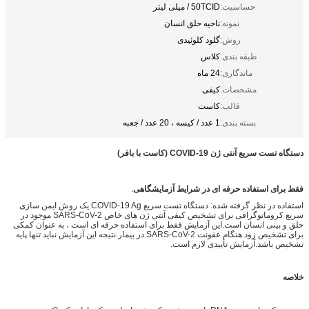
حساسیت:
50TCID / میلی لیتر
نمونه:
ناحیه حلق انسان
روش:
گلود کلوئیدی
طبقه بندی:
کلاس
ماندگاری:
24 ماه
مشخصات:
کیفی
قالب:
کاست
بسته بندی:
1 عدد / کیسه ، 20 عدد / جعبه
دستگاه تست سریع آنتی ژن COVID-19 (کاست با بافر)
فقط برای استفاده حرفه ای در شرایط آزمایشگاهی
.
استفاده در نظر گرفته شده: دستگاه تست سریع COVID-19 Ag یک روش ایمن سازی
سریع کروماتوگرافی برای تشخیص کیفی آنتی ژن های خاص SARS-CoV-2 موجود در
حلق و بینی انسان است.این آزمایش فقط برای استفاده حرفه ای است ، به عنوان کمکی
برای تشخیص زود هنگام عفونت SARS-CoV-2 در بیمار.نتیجه این آزمایش نباید تنها پایه
تشخیص باشد.آزمایش تأییدی لازم است.
خلاصه