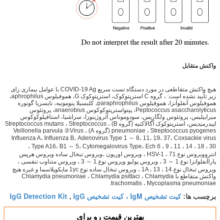
واکنش متقابل
هیچ واکنش متقاطعی در مورد دستگاه تست سریع COVID-19 Ag با عوامل بیماری زای
زیر تأیید نشده است: ، گروه C استرپتوکوک، استرپتوکوک G، هموفیلوس aphrophilus،
هموفیلوس آنفلوآنزا، هموفیلوس paraphrophilus، کلبسیلا پنومونیه، نایسریا گونوره
Peptococcus asaccharolyticus، پپتواسترپتوکوکوس anaerobius، پروتئوس
میرابیلیس، پروتئوس ولگاریس، سودوموناس آئروژینوزا، سراشیا، استافیلوکوکوس
اپیدرمیدیس، استرپتوکوک آگالاکتیه (گروه B) ، Streptococcus mutans ، Streptococcus
pneumoniae ، Streptococcus pyogenes (گروه A) ، Veillonella parvula ②Virus
Influenza A، Influenza B، Adenovirus Type 1 ～ 8، 11، 19، 37، Coxsackie virus
Type A16، B1 ～ 5، Cytomegalovirus Type، Ech 6 ، 9 ، 11 ، 14 ، 18 ، 30 ،
انتروویروس نوع 71 ، HSV-1 ، ویروس اوریون ،ویروس تبخال ساده ویروس هرپس
پاراآنفلوانزا نوع 1 ～ 3 ، ویروس پولیو ویروس نوع 1 ～ 3 ، ویروس متناوب تنفسی ،
ویروس تبخال نوع 1A ، 13 ، 14 ، ویروس تبخال ساده نوع 1yc مایکوپلاسما و غیره هیچ
واکنش متقاطع با Chlamydia pneumoniae ، Chlamydia psittaci ، Chlamydia
trachomatis ، Mycoplasma pneumoniae.
کیت تشخیص IgM ، کیت تشخیص IgG
IgG Detection Kit
برچسب ها:
,
بهترين قيمت رو براي