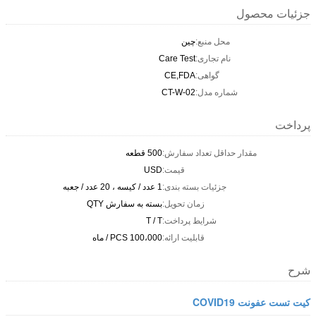
جزئیات محصول
محل منبع:
چین
نام تجاری:
Care Test
گواهی:
CE,FDA
شماره مدل:
CT-W-02
پرداخت
مقدار حداقل تعداد سفارش:
500 قطعه
قیمت:
USD
جزئیات بسته بندی:
1 عدد / کیسه ، 20 عدد / جعبه
زمان تحویل:
بسته به سفارش QTY
شرایط پرداخت:
T / T
قابلیت ارائه:
100،000 PCS / ماه
شرح
کیت تست عفونت COVID19