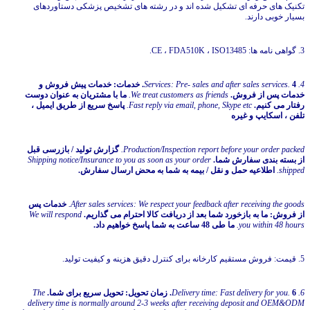
تکنیک های حرفه ای تشکیل شده اند و در رشته های تشخیص پزشکی دستاوردهای
بسیار خوبی دارند.
3. گواهی نامه ها: CE ، FDA510K ، ISO13485.
4. Services: Pre- sales and after sales services.
4. خدمات: خدمات پیش فروش و
خدمات پس از فروش.
We treat customers as friends.
ما با مشتریان به عنوان دوست
رفتار می کنیم.
Fast reply via email, phone, Skype etc.
پاسخ سریع از طریق ایمیل ،
تلفن ، اسکایپ و غیره
Production/Inspection report before your order packed.
گزارش تولید / بازرسی قبل
از بسته بندی سفارش شما.
Shipping notice/Insurance to you as soon as your order
shipped.
اطلاعیه حمل و نقل / بیمه به شما به محض ارسال سفارش.
After sales services: We respect your feedback after receiving the goods.
خدمات پس
از فروش: ما به بازخورد شما بعد از دریافت کالا احترام می گذاریم.
We will respond
you within 48 hours.
ما طی 48 ساعت به شما پاسخ خواهیم داد.
5. قیمت: فروش مستقیم کارخانه برای کنترل دقیق هزینه و کیفیت تولید.
6. Delivery time: Fast delivery for you.
6. زمان تحویل: تحویل سریع برای شما.
The
delivery time is normally around 2-3 weeks after receiving deposit and OEM&ODM