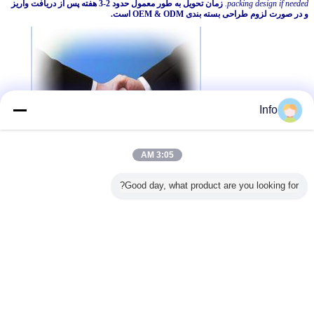
packing design if needed.
زمان تحویل به طور معمول حدود 2-3 هفته پس از دریافت واریز
و در صورت لزوم طراحی بسته بندی OEM & ODM است.
Info
3:05 AM
آخر اینکه ما می خواهیم از شما سپاسگزاریم که فرصتی را برای ما
Good day, what product are you looking for?
فراهم کرده ایم تا به شما خدمات دهیم و با همکاری و ماندگاری
شریک ارزشمندی باشید.
تغییر زبان
Persian