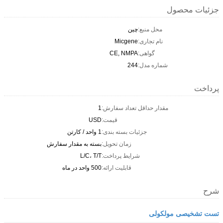
جزئیات محصول
محل منبع:
چین
نام تجاری:
Micgene
گواهی:
CE, NMPA
شماره مدل:
244
پرداخت
مقدار حداقل تعداد سفارش:
1
قیمت:
USD
جزئیات بسته بندی:
1 واحد / کارتن
زمان تحویل:
بسته به مقدار سفارش
شرایط پرداخت:
L/C، T/T
قابلیت ارائه:
500 واحد در ماه
شرح
تست تشخیصی مولکولی