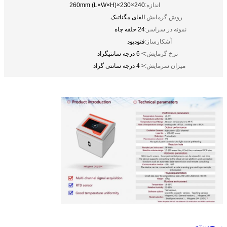
اندازه:
240×230×260mm (L×W×H)
روش گرمایش:
القای مگناتیک
نمونه در سراسر:
24 حلقه چاه
آشکارساز:
فتودیود
نرخ گرمایش:
> 6 درجه سانتیگراد
میزان سرمایش:
< 4 درجه سانتی گراد
برجسته